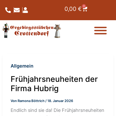
Zum
0
Warenkorb
0,00
€
Inhalt
springen
Allgemein
Frühjahrsneuheiten der
Firma Hubrig
Von
Ramona Böttrich
/
18. Januar 2026
Endlich sind sie da! Die Frühjahrsneuheiten