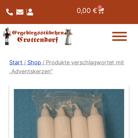
Zum
0
Warenkorb
0,00
€
Inhalt
springen
Start
/
Shop
/ Produkte verschlagwortet mit
„Adventskerzen“