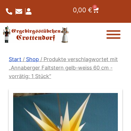
Zum
0
Warenkorb
0,00
€
Inhalt
springen
Start
/
Shop
/ Produkte verschlagwortet mit
„Annaberger Faltstern gelb-weiss 60 cm -
vorrätig: 1 Stück“