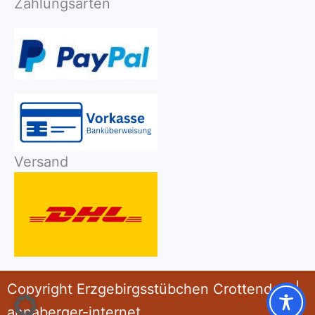
Zahlungsarten
Versand
Copyright Erzgebirgsstübchen Crottendorf |
annaberger-internet