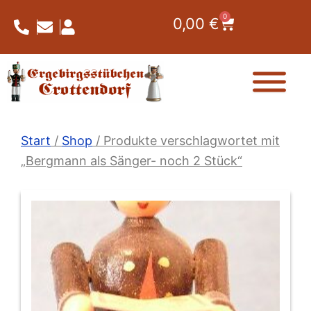
Zum
0
Warenkorb
0,00
€
Inhalt
springen
Start
/
Shop
/ Produkte verschlagwortet mit
„Bergmann als Sänger- noch 2 Stück“