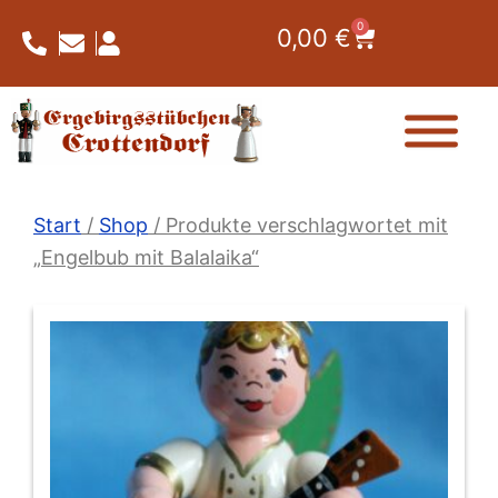
Zum
0
Warenkorb
0,00
€
Inhalt
springen
Start
/
Shop
/ Produkte verschlagwortet mit
„Engelbub mit Balalaika“