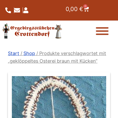
Zum
0
Warenkorb
0,00
€
Inhalt
springen
Start
/
Shop
/ Produkte verschlagwortet mit
„geklöppeltes Osterei braun mit Kücken“