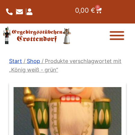
Zum
0
Warenkorb
0,00
€
Inhalt
springen
Start
/
Shop
/ Produkte verschlagwortet mit
„König weiß - grün“