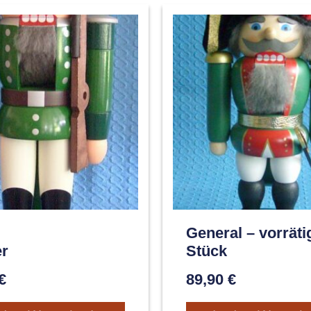
General – vorräti
er
Stück
€
89,90
€