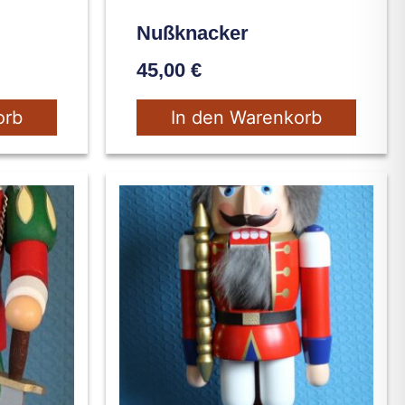
Nußknacker
45,00
€
orb
In den Warenkorb