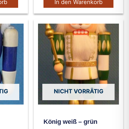
orb
In den Warenkorb
TIG
NICHT VORRÄTIG
König weiß – grün