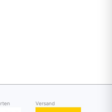
TIG
rgmann
rten
Versand