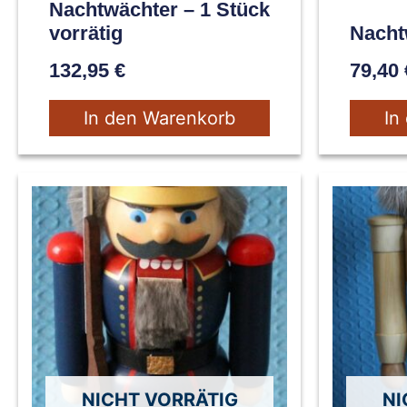
Nachtwächter – 1 Stück
vorrätig
Nacht
132,95
€
79,40
In den Warenkorb
In
NICHT VORRÄTIG
NI