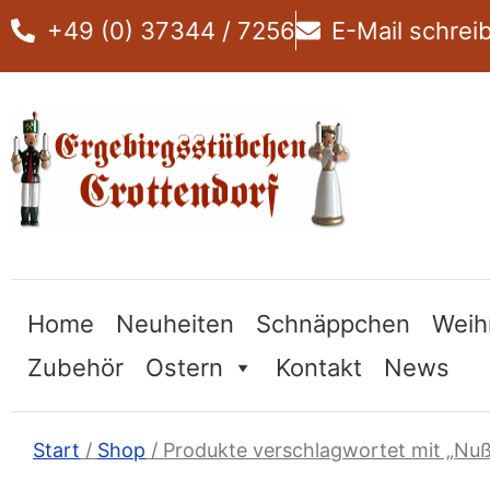
Zum
+49 (0) 37344 / 7256
E-Mail schrei
Inhalt
springen
Home
Neuheiten
Schnäppchen
Weih
Zubehör
Ostern
Kontakt
News
Start
/
Shop
/ Produkte verschlagwortet mit „Nu