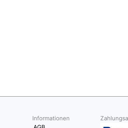
CHT VORRÄTIG
NICHT VORRÄ
nacker Trommler
verkauft
Sächsischer Be
0
€
139,95
€
Weiterlesen
Weiterlesen
Informationen
Zahlungsa
AGB