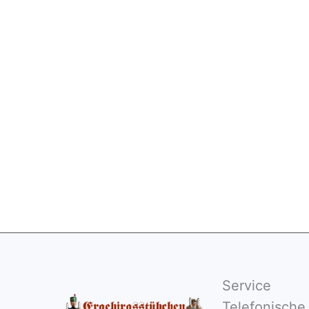
NICHT VORRÄTIG
NI
Nussk
Nussknacker Offiziant
– Aus
132,95
€
149,4
Weiterlesen
Service
Telefonische