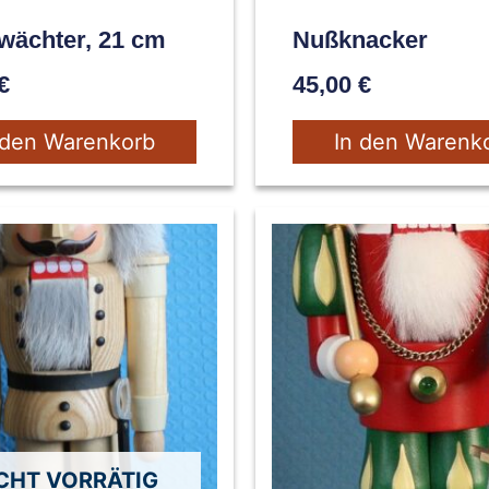
wächter, 21 cm
Nußknacker
€
45,00
€
 den Warenkorb
In den Warenk
CHT VORRÄTIG