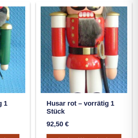
g 1
Husar rot – vorrätig 1
Stück
92,50
€