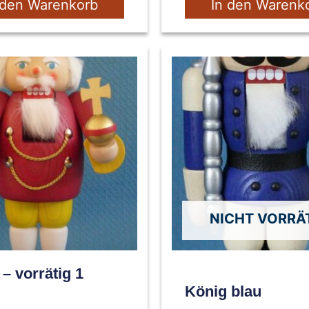
 den Warenkorb
In den Warenk
NICHT VORRÄ
– vorrätig 1
König blau