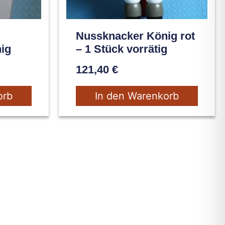
Nussknacker König rot
ig
– 1 Stück vorrätig
121,40
€
orb
In den Warenkorb