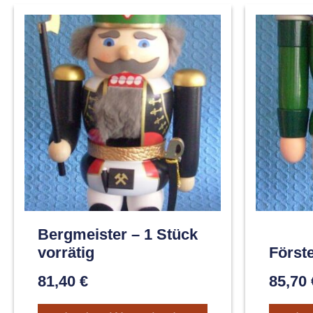
Bergmeister – 1 Stück
vorrätig
Först
81,40
€
85,70