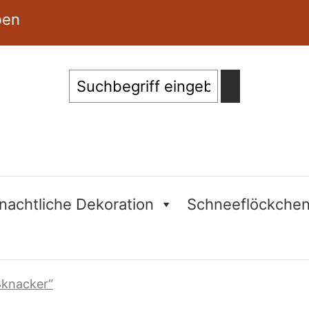
ben
Suche
nachtliche Dekoration
Schneeflöckche
ßknacker“