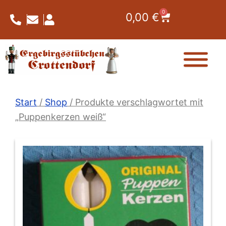
Zum
0
Warenkorb
0,00
€
Inhalt
springen
Start
/
Shop
/ Produkte verschlagwortet mit
„Puppenkerzen weiß“