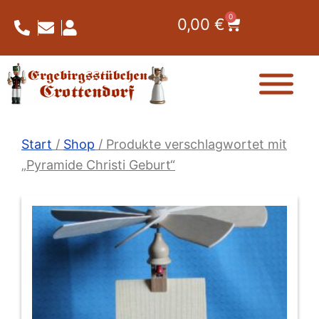
Zum
0
Warenkorb
0,00
€
Inhalt
springen
Start
/
Shop
/ Produkte verschlagwortet mit
„Pyramide Christi Geburt“