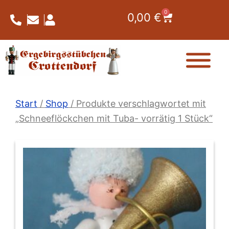
Zum
0
Warenkorb
0,00
€
Inhalt
springen
Start
/
Shop
/ Produkte verschlagwortet mit
„Schneeflöckchen mit Tuba- vorrätig 1 Stück“