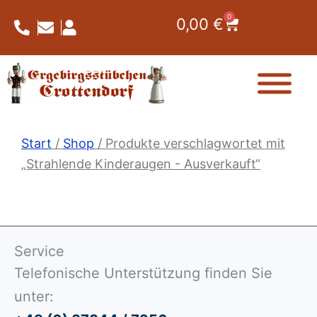
Zum
0
Warenkorb
0,00
€
Inhalt
springen
Start
/
Shop
/ Produkte verschlagwortet mit
„Strahlende Kinderaugen - Ausverkauft“
Service
Telefonische Unterstützung finden Sie
unter: