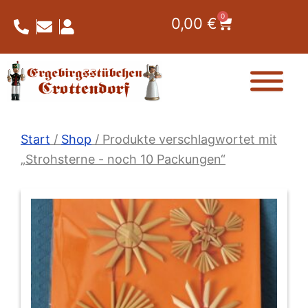
Zum
0
Warenkorb
0,00
€
Inhalt
springen
Start
/
Shop
/ Produkte verschlagwortet mit
„Strohsterne - noch 10 Packungen“