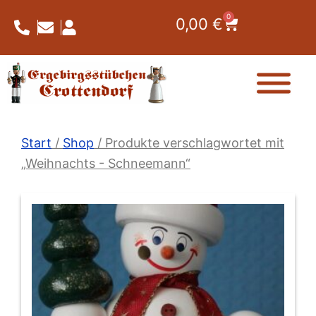
Zum
0
Warenkorb
0,00
€
Inhalt
springen
Start
/
Shop
/ Produkte verschlagwortet mit
„Weihnachts - Schneemann“