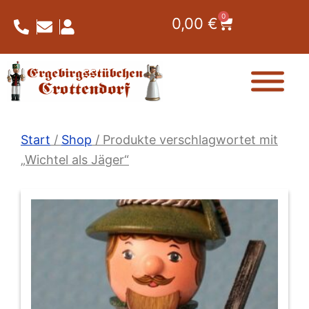
Zum
0
Warenkorb
0,00
€
Inhalt
springen
Start
/
Shop
/ Produkte verschlagwortet mit
„Wichtel als Jäger“