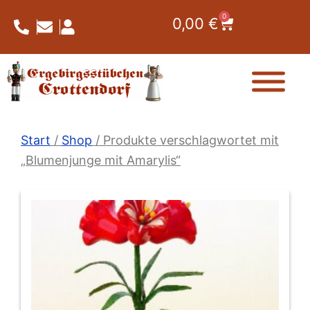
Zum
0
Warenkorb
0,00
€
Inhalt
springen
Start
/
Shop
/ Produkte verschlagwortet mit
„Blumenjunge mit Amarylis“