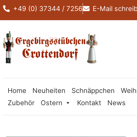
Zum
+49 (0) 37344 / 7256
E-Mail schrei
Inhalt
springen
Home
Neuheiten
Schnäppchen
Weih
Zubehör
Ostern
Kontakt
News