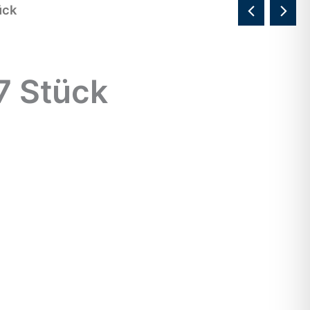
ück
17 Stück