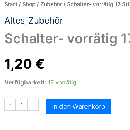
Schalter-
Start
/
Shop
/
Zubehör
/ Schalter- vorrätig 17 St
vorrätig
17
Altes
Zubehör
Stück
,
Menge
Schalter- vorrätig 
1,20
€
Verfügbarkeit:
17 vorrätig
-
+
In den Warenkorb