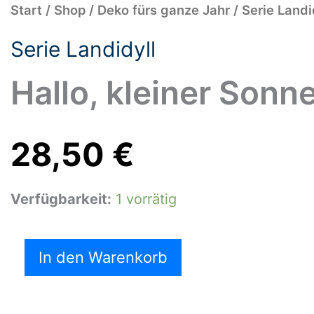
Hallo,
Start
/
Shop
/
Deko fürs ganze Jahr
/
Serie Landi
kleiner
Sonnenschein
Serie Landidyll
Menge
Hallo, kleiner Sonn
28,50
€
Verfügbarkeit:
1 vorrätig
In den Warenkorb