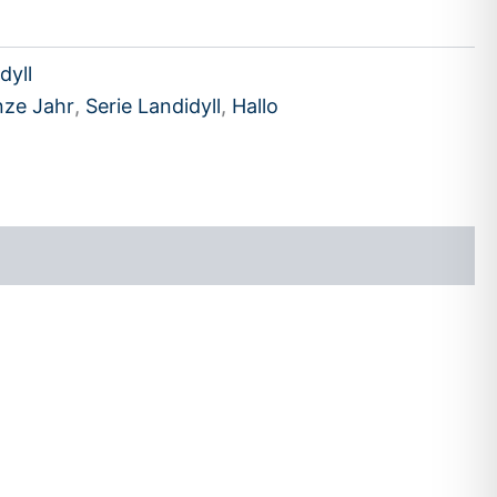
dyll
nze Jahr
,
Serie Landidyll
,
Hallo