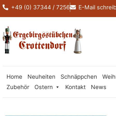
Zum
+49 (0) 37344 / 7256
E-Mail schrei
Inhalt
springen
Home
Neuheiten
Schnäppchen
Weih
Zubehör
Ostern
Kontakt
News