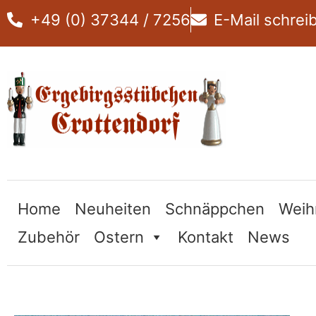
Zum
+49 (0) 37344 / 7256
E-Mail schrei
Inhalt
springen
Home
Neuheiten
Schnäppchen
Weih
Zubehör
Ostern
Kontakt
News