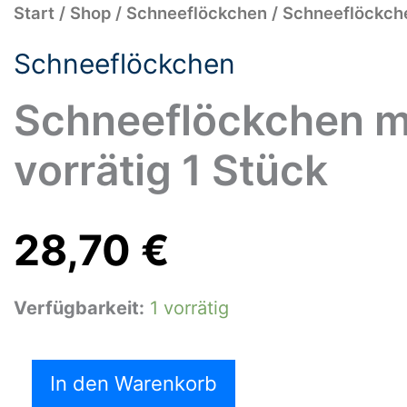
Schneeflöckchen
Start
/
Shop
/
Schneeflöckchen
/ Schneeflöckche
mit
Tamburin-
Schneeflöckchen
vorrätig
1
Stück
Schneeflöckchen m
Menge
vorrätig 1 Stück
28,70
€
Verfügbarkeit:
1 vorrätig
In den Warenkorb