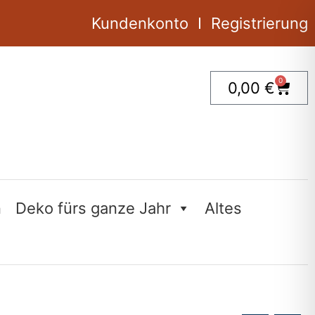
1
Stück
Kundenkonto
Registrierung
Menge
0
Ware
0,00
€
n
Deko fürs ganze Jahr
Altes