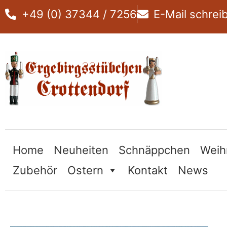
Zum
+49 (0) 37344 / 7256
E-Mail schrei
Inhalt
springen
Home
Neuheiten
Schnäppchen
Weih
Zubehör
Ostern
Kontakt
News