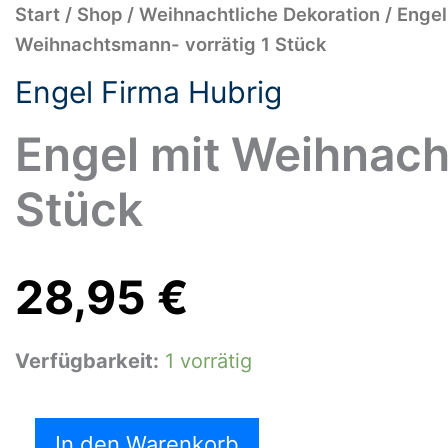
Engel
Start
/
Shop
/
Weihnachtliche Dekoration
/
Engel
mit
Weihnachtsmann- vorrätig 1 Stück
Weihnachtsmann-
vorrätig
Engel Firma Hubrig
1
Stück
Menge
Engel mit Weihnach
Stück
28,95
€
Verfügbarkeit:
1 vorrätig
In den Warenkorb