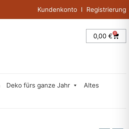
1
Stück
Kundenkonto
Registrierung
Menge
0
Ware
0,00
€
n
Deko fürs ganze Jahr
Altes