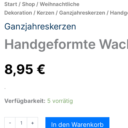
Handgeformte
Start
/
Shop
/
Weihnachtliche
Wachskerze
Dekoration
/
Kerzen
/
Ganzjahreskerzen
/ Handg
rot
Menge
Ganzjahreskerzen
Handgeformte Wach
8,95
€
.
Verfügbarkeit:
5 vorrätig
-
+
In den Warenkorb