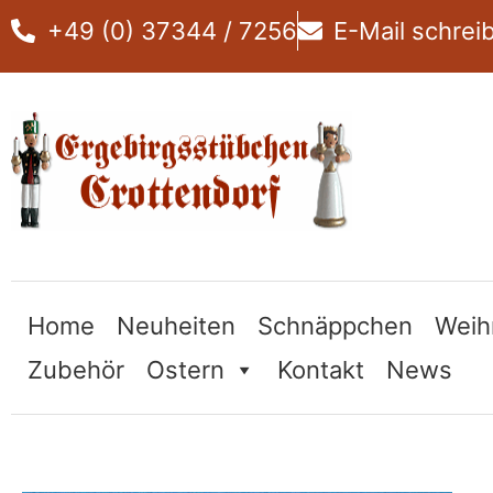
Zum
+49 (0) 37344 / 7256
E-Mail schrei
Inhalt
springen
Home
Neuheiten
Schnäppchen
Weih
Zubehör
Ostern
Kontakt
News