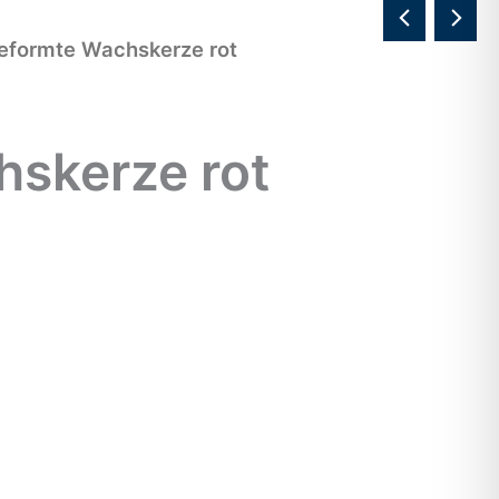
eformte Wachskerze rot
skerze rot