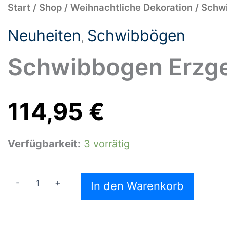
Schwibbogen
Start
/
Shop
/
Weihnachtliche Dekoration
/
Schw
Erzgebirge
Menge
Neuheiten
Schwibbögen
,
Schwibbogen Erzge
114,95
€
Verfügbarkeit:
3 vorrätig
-
+
In den Warenkorb