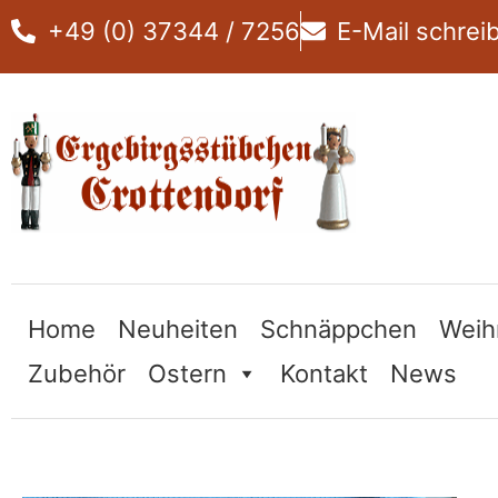
Zum
+49 (0) 37344 / 7256
E-Mail schrei
Inhalt
springen
Home
Neuheiten
Schnäppchen
Weih
Zubehör
Ostern
Kontakt
News