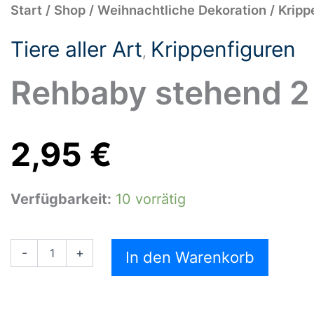
Rehbaby
Start
/
Shop
/
Weihnachtliche Dekoration
/
Kripp
stehend
2
Tiere aller Art
Krippenfiguren
cm
,
Menge
Rehbaby stehend 2
2,95
€
Verfügbarkeit:
10 vorrätig
-
+
In den Warenkorb