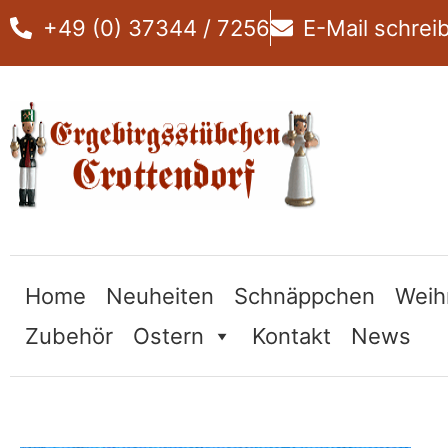
Zum
+49 (0) 37344 / 7256
E-Mail schrei
Inhalt
springen
Home
Neuheiten
Schnäppchen
Weih
Zubehör
Ostern
Kontakt
News